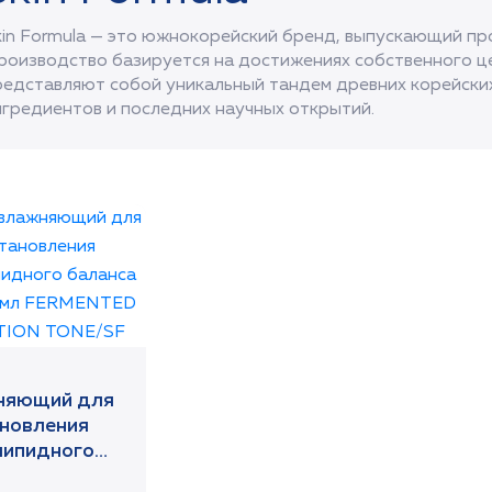
kin Formula — это южнокорейский бренд, выпускающий п
роизводство базируется на достижениях собственного ц
редставляют собой уникальный тандем древних корейски
нгредиентов и последних научных открытий.
яющий для
новления
липидного
а кожи