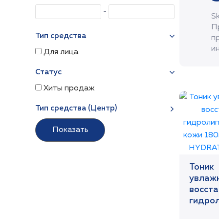
S
П
Тип средства
п
и
Для лица
Статус
Хиты продаж
Тип средства (Центр)
Тоник
увлажн
восста
гидро
баланс