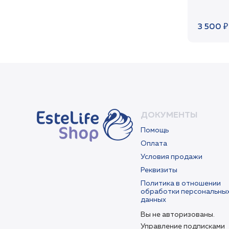
180мл
FERM
3 500 ₽
HYDR
TONE/
ДОКУМЕНТЫ
Помощь
Оплата
Условия продажи
Реквизиты
Политика в отношении
обработки персональны
данных
Вы не авторизованы.
Управление подписками