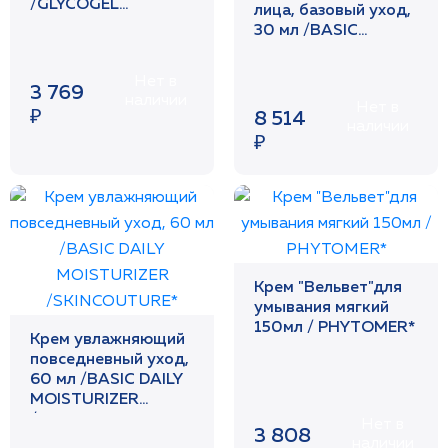
/GLYCOGEL
лица, базовый уход,
CLEANSER
30 мл /BASIC
/SKINCOUTURE*
HYALURONIC
SERUM
Нет в
3 769
/SKINCOUTURE*
наличии
Нет в
₽
8 514
наличии
₽
Крем "Вельвет"для
умывания мягкий
150мл / PHYTOMER*
Крем увлажняющий
повседневный уход,
60 мл /BASIC DAILY
MOISTURIZER
/SKINCOUTURE*
Нет в
3 808
наличии