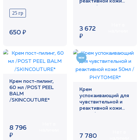
реактивной кожи
125мл / PHYTOMER*
25 гр
Нет в
3 672
наличии
650 ₽
₽
Крем пост-пилинг,
60 мл /POST PEEL
Крем
BALM
успокаивающий для
/SKINCOUTURE*
чувствительной и
реактивной кожи
50мл / PHYTOMER*
Нет в
8 796
наличии
Нет в
₽
7 780
наличии