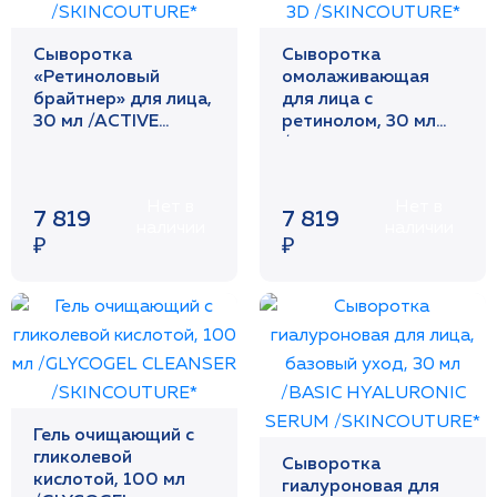
Сыворотка
Сыворотка
«Ретиноловый
омолаживающая
брайтнер» для лица,
для лица с
30 мл /ACTIVE
ретинолом, 30 мл
RETINOL
/3D ACTIVE RETINOL
BRIGHTENER
REPAIR 3D
/SKINCOUTURE*
/SKINCOUTURE*
Нет в
Нет в
7 819
7 819
наличии
наличии
₽
₽
Гель очищающий с
гликолевой
Сыворотка
кислотой, 100 мл
гиалуроновая для