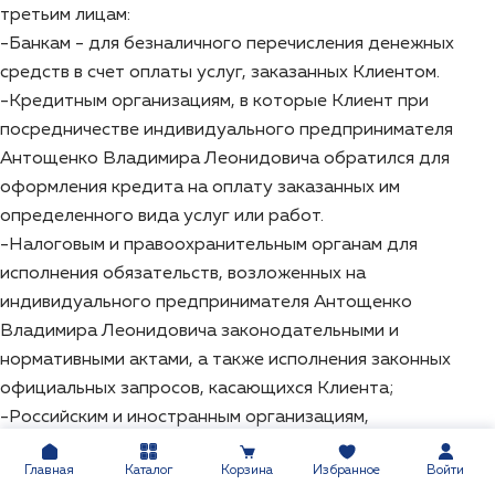
третьим лицам:
-Банкам - для безналичного перечисления денежных
средств в счет оплаты услуг, заказанных Клиентом.
-Кредитным организациям, в которые Клиент при
посредничестве индивидуального предпринимателя
Антощенко Владимира Леонидовича обратился для
оформления кредита на оплату заказанных им
определенного вида услуг или работ.
-Налоговым и правоохранительным органам для
исполнения обязательств, возложенных на
индивидуального предпринимателя Антощенко
Владимира Леонидовича законодательными и
нормативными актами, а также исполнения законных
официальных запросов, касающихся Клиента;
-Российским и иностранным организациям,
организующим и/или осуществляющим авиационную, и/
Главная
Каталог
Корзина
Избранное
Войти
или железнодорожную и/или автомобильную перевозку