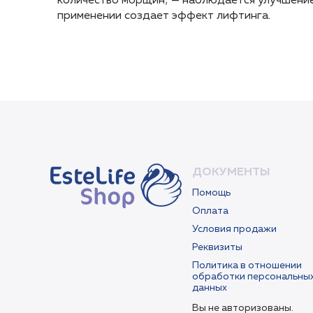
количество морщин; — наблюдается улучшение 
количество морщин; — наблюдается улучшение 
применении создает эффект лифтинга.
применении создает эффект лифтинга.
ДОКУМЕНТЫ
Помощь
Оплата
Условия продажи
Реквизиты
Политика в отношении
обработки персональны
данных
Вы не авторизованы.