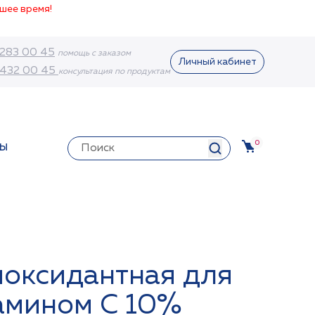
шее время!
 283 00 45
помощь с заказом
Личный кабинет
 432 00 45
консультация по продуктам
0
ТЫ
иоксидантная для
тамином С 10%