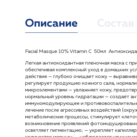
Описание
Состав
Facial Masque 10% Vitamin C 50мл Антиоксида
Витамин С (10%), сложный пальмитиновый эфир,
Наносить на сухую тщательно очищенную кожу 
Facial Masque 10% Vitamin C 50мл Антиоксида
использовать препараты домашнего ухода. При
Легкая антиоксидантная пленочная маска с пр
Легкая антиоксидантная пленочная маска с пр
Возможно профессиональное использование п
обеспечивая комплексный уход в домашних усл
обеспечивая комплексный уход в домашних усл
действие — глубоко очищает кожу — выравнив
действие — глубоко очищает кожу — выравнив
регулирует продукцию кожного сала, нормал
регулирует продукцию кожного сала, нормал
микроэлементами — увлажняет кожу, предотв
микроэлементами — увлажняет кожу, предотв
нормальный уровень гидратации — создаёт ан
нормальный уровень гидратации — создаёт ан
иммуномодулирующее и противовоспалительно
иммуномодулирующее и противовоспалительно
лечение после агрессивных воздействий (окру
лечение после агрессивных воздействий (окру
метаболические процессы, стимулирует клеточ
метаболические процессы, стимулирует клеточ
возникновение проявлений фотоиндуцированно
возникновение проявлений фотоиндуцированно
осветляет пигментацию; — укрепляет капилляр
осветляет пигментацию; — укрепляет капилляр