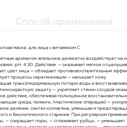
Способ применения
нтная маска для лица с витамином С
 витамины А и Е, фитиновая кислота, бисаболол, цинк.
лица и шеи слоем 1мм. Через 20-30 минут удалить пленк
нтная маска для лица с витамином С
меняется 1-2 раза в неделю после очищения и тонизаци
иятным ароматом апельсина деликатно воздействует на к
иятным ароматом апельсина деликатно воздействует на к
репарата.
овиях. pH: 4.30. Действие: — оказывает мягкое отшелуш
овиях. pH: 4.30. Действие: — оказывает мягкое отшелуш
ает цвет лица — обладает противовоспалительным эффе
ает цвет лица — обладает противовоспалительным эффе
изует процессы кератинизации — насыщает кожу
изует процессы кератинизации — насыщает кожу
ращая трансэпидермальную потерю воды и восстанавлив
ращая трансэпидермальную потерю воды и восстанавлив
тиоксидантную защиту — укрепляет стенки сосудов оказ
тиоксидантную защиту — укрепляет стенки сосудов оказ
е действие, обеспечивая полноценное восстановительн
е действие, обеспечивая полноценное восстановительн
жающая среда, пилинги, пластические операции) — ускор
жающая среда, пилинги, пластические операции) — ускор
ное деление, синтез коллагена, уменьшая и предотвращ
ное деление, синтез коллагена, уменьшая и предотвращ
го и биологического старения. При регулярном примене
го и биологического старения. При регулярном примене
ы; — сокращает поры; — сглаживает рубцы; — уменьшает
ы; — сокращает поры; — сглаживает рубцы; — уменьшает