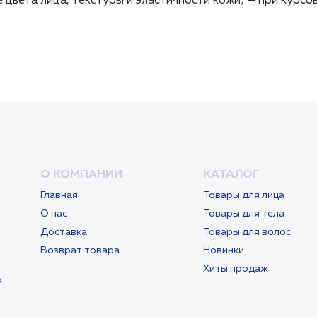
цвета лица, текстуры и эластичности кожи; — при курсо
цвета лица, текстуры и эластичности кожи; — при курсо
О КОМПАНИИ
КАТАЛОГ
Главная
Товары для лица
О нас
Товары для тела
Доставка
Товары для волос
Возврат товара
Новинки
Хиты продаж
х