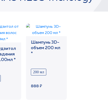
Шампунь 3D-
объем 200 мл
удзитол
*
адения
100мл *
200 мл
888 ₽