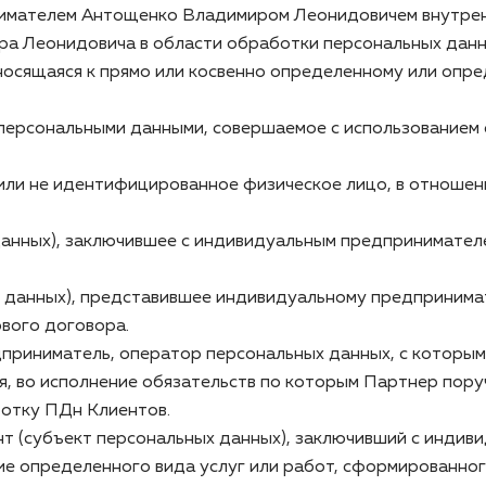
нимателем Антощенко Владимиром Леонидовичем внутрен
а Леонидовича в области обработки персональных данн
носящаяся к прямо или косвенно определенному или опр
 персональными данными, совершаемое с использованием 
или не идентифицированное физическое лицо, в отноше
х данных), заключившее с индивидуальным предпринима
ных данных), представившее индивидуальному предприни
вого договора.
дприниматель, оператор персональных данных, с которы
, во исполнение обязательств по которым Партнер по
ботку ПДн Клиентов.
лиент (субъект персональных данных), заключивший с ин
ие определенного вида услуг или работ, сформированн