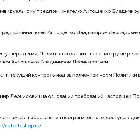
индивидуальному предпринимателю Антощенко Владимиру 
 предпринимателем Антощенко Владимиром Леонидовиче
 ее утверждения. Политика подлежит пересмотру не реже
елем Антощенко Владимиром Леонидовичем.
ки и текущий контроль над выполнением норм Политики 
ир Леонидович на основании требований настоящей Пол
ентом. Для обеспечения неограниченного доступа к док
://estelifeshop.ru/
.