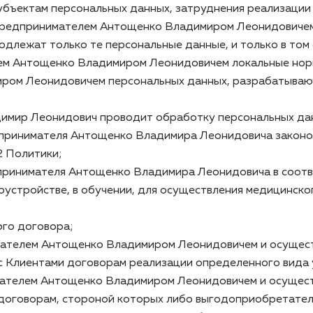
бъектам персональных данных, затруднения реализации и
 предпринимателем Антощенко Владимиром Леонидовичем
одлежат только те персональные данные, и только в том
лем Антощенко Владимиром Леонидовичем локальные но
ом Леонидовичем персональных данных, разрабатывают
имир Леонидович проводит обработку персональных дан
дпринимателя Антощенко Владимира Леонидовича законо
2 Политики;
принимателя Антощенко Владимира Леонидовича в соотве
доустройстве, в обучении, для осуществления медицинско
ого договора;
мателем Антощенко Владимиром Леонидовичем и осущес
Клиентами договорам реализации определенного вида у
мателем Антощенко Владимиром Леонидовичем и осущес
говорам, стороной которых либо выгодоприобретателем