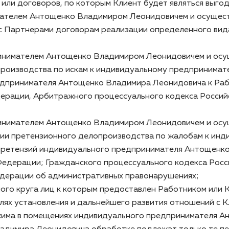
 или договоров, по которым Клиент будет являться выг
мателем Антощенко Владимиром Леонидовичем и осущес
Партнерами договорам реализации определенного вида 
ринимателем Антощенко Владимиром Леонидовичем и ос
роизводства по искам к индивидуальному предпринима
едпринимателя Антощенко Владимира Леонидовича к Раб
дерации, Арбитражного процессуального кодекса Росси
ринимателем Антощенко Владимиром Леонидовичем и ос
ии претензионного делопроизводства по жалобам к ин
претензий индивидуального предпринимателя Антощенко
Федерации; Гражданского процессуального кодекса Рос
едерации об административных правонарушениях;
ого круга лиц к которым предоставлен Работником или К
елях установления и дальнейшего развития отношений с 
ежима в помещениях индивидуального предпринимателя 