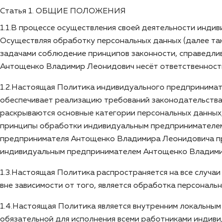
Статья 1. ОБЩИЕ ПОЛОЖЕНИЯ
1.1.В процессе осуществления своей деятельности инд
Осуществляя обработку персональных данных (далее т
задачами соблюдение принципов законности, справедли
Антощенко Владимир Леонидович несёт ответственност
1.2.Настоящая Политика индивидуального предпринимат
обеспечивает реализацию требований законодательства
раскрываются основные категории персональных данны
принципы обработки индивидуальным предпринимателем
предпринимателя Антощенко Владимира Леонидовича при
индивидуальным предпринимателем Антощенко Владимиро
1.3.Настоящая Политика распространяется на все случ
вне зависимости от того, является обработка персонал
1.4.Настоящая Политика является внутренним локальны
обязательной для исполнения всеми работниками инди