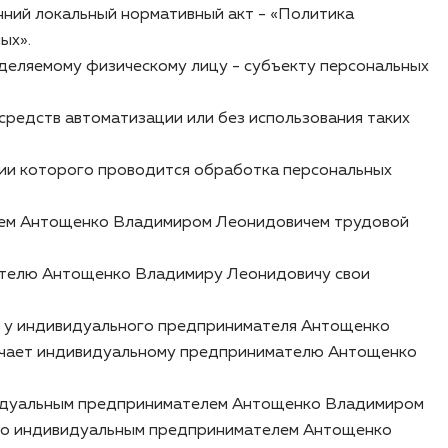
ний локальный нормативный акт - «Политика
ых».
еделяемому физическому лицу - субъекту персональных
средств автоматизации или без использования таких
нии которого проводится обработка персональных
телем Антощенко Владимиром Леонидовичем трудовой
мателю Антощенко Владимиру Леонидовичу свои
м у индивидуального предпринимателя Антощенко
ручает индивидуальному предпринимателю Антощенко
дивидуальным предпринимателем Антощенко Владимиром
ого индивидуальным предпринимателем Антощенко