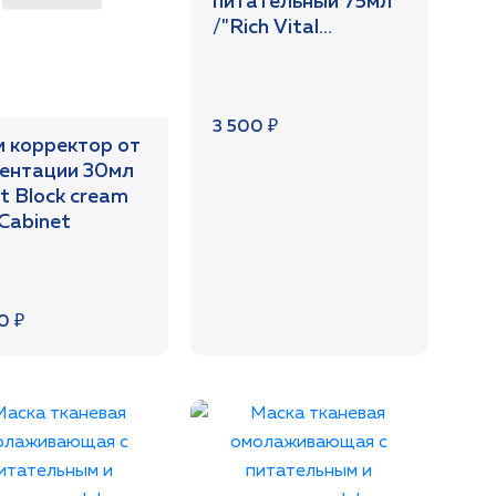
питательный 75мл
/"Rich Vital
Nutrition"/SetCabinet
3 500 ₽
 корректор от
ентации 30мл
t Block cream
Cabinet
0 ₽