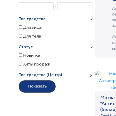
Л
л
Тип средства
а
в
Для лица
Для тела
Л
с
Статус
в
Новинка
Хиты продаж
Тип средства (Центр)
Маска 
"Антис
(белая
/SetCa