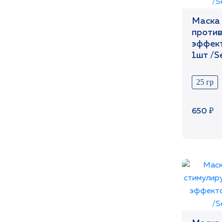
Маска 
проти
эффект
1шт /S
25 гр
650 ₽