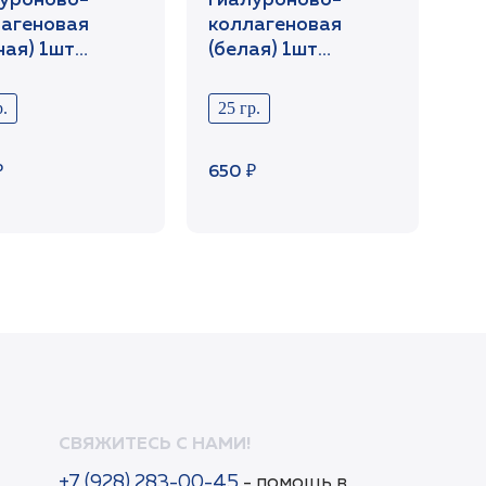
уроново-
гиалуроново-
агеновая
коллагеновая
ная) 1шт
(белая) 1шт
Cabinet
/SetCabinet
.
25 гр.
₽
650 ₽
СВЯЖИТЕСЬ С НАМИ!
+7 (928) 283-00-45
- помощь в