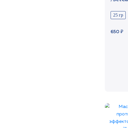
25 гр
650 ₽