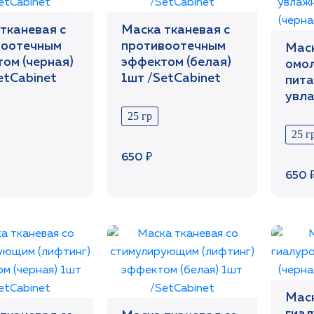
тканевая с
Маска тканевая с
воотечным
противоотечным
Маск
ом (черная)
эффектом (белая)
омо
etCabinet
1шт /SetCabinet
пита
увл
эффе
25 гр
1шт 
25 г
650 ₽
650 
Маск