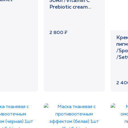
50мл /Vitamin C
Prebiotic cream
/SetCabinet
2 800 ₽
Крем
пигм
/Spo
/Set
2 40