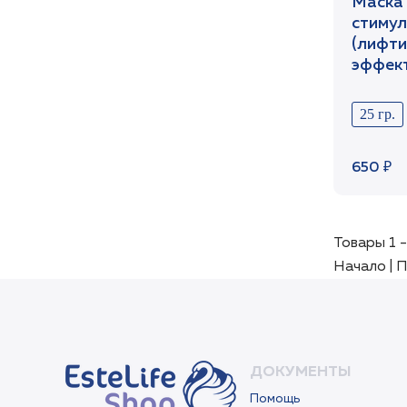
Маска 
стиму
(лифти
эффект
1шт /S
25 гр.
650 ₽
Товары 1 -
Начало | П
ДОКУМЕНТЫ
Помощь