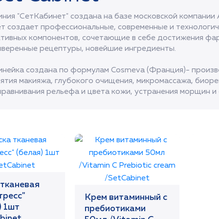
иния "СетКабинет" создана на базе московской компании 
ет создает профессиональные, современные и технологи
ктивных компонентов, сочетающие в себе достижения фар
ыверенные рецептуры, новейшие ингредиенты.
инейка создана по формулам Cosmeva (Франция)- произв
нятия макияжа, глубокого очищения, микромассажа, биоре
ыравнивания рельефа и цвета кожи, устранения морщин и 
тканевая
тресс"
Крем витаминный с
) 1шт
пребиотиками
binet