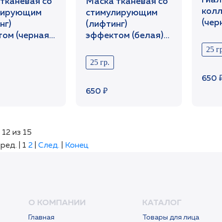
гиал
тканевая со
Маска тканевая со
колл
лирующим
стимулирующим
(чер
нг)
(лифтинг)
/Set
ом (черная)
эффектом (белая)
etCabinet
1шт /SetCabinet
25 гр
25 гр.
650 
650 ₽
 12 из 15
ред. |
1
2
|
След.
|
Конец
О КОМПАНИИ
КАТАЛОГ
Главная
Товары для лица