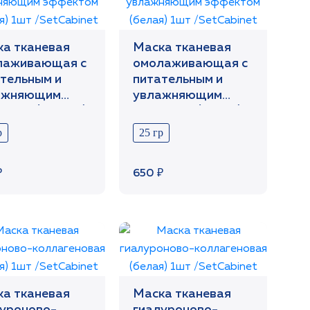
а тканевая
Маска тканевая
лаживающая с
омолаживающая с
тельным и
питательным и
ажняющим
увлажняющим
ктом (черная)
эффектом (белая)
/SetCabinet
1шт /SetCabinet
р
25 гр
₽
650 ₽
а тканевая
Маска тканевая