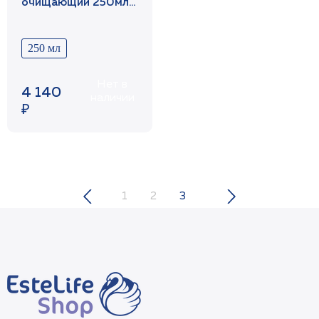
очищающий 250мл /
PHYTOMER*
250 мл
Нет в
4 140
наличии
₽
1
2
3