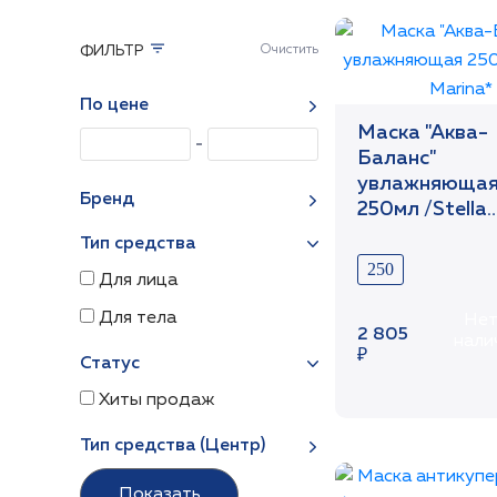
ФИЛЬТР
По цене
Маска "Аква-
Баланс"
увлажняюща
Бренд
250мл /Stella
Marina*
Тип средства
250
Для лица
Для тела
Нет
2 805
нали
₽
Статус
Хиты продаж
Тип средства (Центр)