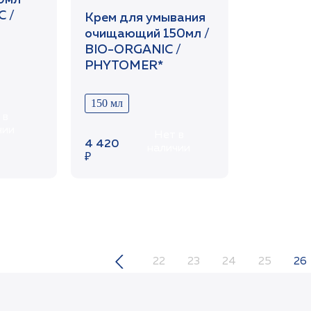
0мл
 /
Крем для умывания
очищающий 150мл /
BIO-ORGANIC /
PHYTOMER*
150 мл
 в
чии
Нет в
4 420
наличии
₽
22
23
24
25
26