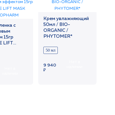
Крем увлажняющий
50мл / BIO-
ленка с
ORGANIC /
овым
PHYTOMER*
м 15гр
 LIFT
50 мл
HARM
Нет в
9 940
наличии
Нет в
₽
наличии