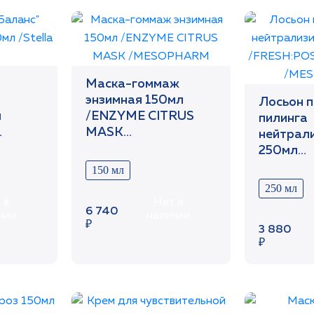
Маска-гоммаж
энзимная 150мл
Лосьон 
я
/ENZYME CITRUS
пилинга
MASK
нейтрал
/MESOPHARM
250мл
/FRESH:
150 мл
LOTION
250 мл
/MESOP
 в
Нет в
6 740
чии
наличии
₽
3 880
₽