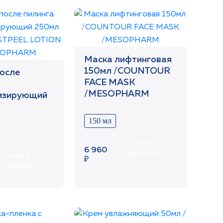
Маска лифтинговая
150мл /COUNTOUR
после
FACE MASK
/MESOPHARM
изирующий
POSTPEEL
150 мл
HARM
Нет в
6 960
наличии
Нет в
₽
наличии