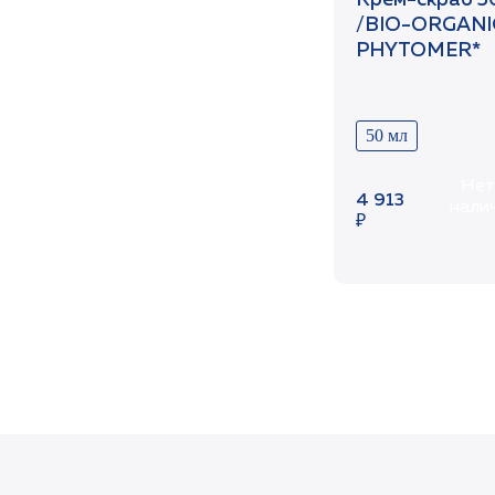
Крем-скраб 5
/BIO-ORGANIC
PHYTOMER*
50 мл
Нет
4 913
нали
₽