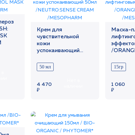
пероз
SH:
Крем для
Маска-п
SK
чувствительной
лифтинг
M
кожи
эффекто
успокаивающий
/ORANGE
50мл
MASK
/NEUTRO:SENSE
/MESOP
50 мл
15гр
CREAM
 в
/MESOPHARM
чии
Нет в
4 470
1 060
наличии
₽
₽