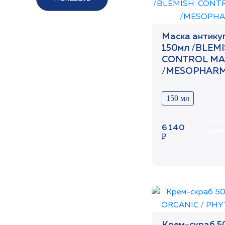
Маска антику
150мл /BLEMI
CONTROL MA
/MESOPHAR
150 мл
Нет
6 140
нали
₽