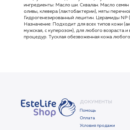
ингредиенты: Масло ши. Сквалан. Масло семя
ингредиенты: Масло ши. Сквалан. Масло семя
оливы, клевера (лактобактерии), мяты перечно
оливы, клевера (лактобактерии), мяты перечно
Гидрогенезированный лецитин. Церамиды NP (II
Гидрогенезированный лецитин. Церамиды NP (II
Назначение: Подходит для всех типов кожи (акн
Назначение: Подходит для всех типов кожи (акн
мужская, с куперозом), для любого возраста 
мужская, с куперозом), для любого возраста 
процедур. Тусклая обезвоженная кожа любого
процедур. Тусклая обезвоженная кожа любого
ДОКУМЕНТЫ
Помощь
Оплата
Условия продажи