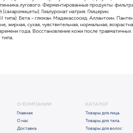
н пенника лугового. Ферментированные продукты: фильтр
н пенника лугового. Ферментированные продукты: фильтр
й (сахаромицеты). Гиалуронат натрия. Глицерин.
й (сахаромицеты). Гиалуронат натрия. Глицерин.
 типа). Бета – глюкан. Мадекассосид. Аллантоин. Пантен
 типа). Бета – глюкан. Мадекассосид. Аллантоин. Пантен
е, жирная, сухая, чувствительная, нормальная, возрастна
е, жирная, сухая, чувствительная, нормальная, возрастна
и времени года. Восстановление кожи после травматичных
и времени года. Восстановление кожи после травматичных
 типа.
 типа.
О КОМПАНИИ
КАТАЛОГ
Главная
Товары для лица
О нас
Товары для тела
Доставка
Товары для волос