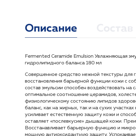
Описание
Состав
Fermented Ceramide Emulsion Увлажняющая эму
Вода, цетилэтилгексаноат, дипропиленгликоль,
Нанести необходимое количество эмульсии на
Fermented Ceramide Emulsion Увлажняющая эму
гидролипидного баланса 180 мл
сорбитана, масло ши, сквалан, масло семян пе
Распределить мягкими похлопывающими движе
гидролипидного баланса 180 мл
оливы, фильтрат ферментации сахаромицетов/
утром и вечером.
Совершенное средство нежной текстуры для г
Совершенное средство нежной текстуры для г
цветков клевера, гиалуронат натрия, гидроген
восстановления барьерной функции кожи с со
восстановления барьерной функции кожи с со
мадекассосид, аллантоин, пантенол, диметико
состав эмульсии способен воздействовать на
состав эмульсии способен воздействовать на
20, изостеарат сорбитана, ксантановая камедь
оптимальное соотношение церамидов, холесте
оптимальное соотношение церамидов, холесте
физиологическому состоянию липидов здорово
физиологическому состоянию липидов здорово
баланс, как на жирных, так и на сухих участк
баланс, как на жирных, так и на сухих участк
усиливает естественную защиту кожи и способ
усиливает естественную защиту кожи и способ
оставляет «послевкусие» дышащей кожи. Преи
оставляет «послевкусие» дышащей кожи. Преи
Восстанавливает барьерную функцию и микроб
Восстанавливает барьерную функцию и микроб
мощную антиоксидантную защиту. Успокаивае
мощную антиоксидантную защиту. Успокаивае