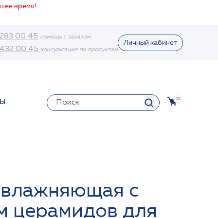
шее время!
 283 00 45
помощь с заказом
Личный кабинет
 432 00 45
консультация по продуктам
0
ТЫ
увлажняющая с
м церамидов для