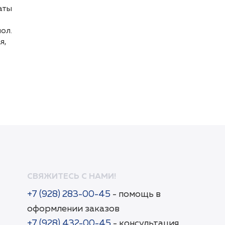
аты
аты
ол.
ол.
я,
я,
СВЯЖИТЕСЬ С НАМИ!
+7 (928) 283-00-45
- помощь в
оформлении заказов
+7 (928) 432-00-45
- консультация