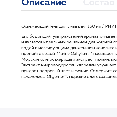
Описание
Состав
Освежающий Гель для умывания 150 мл / PHY
Aqua (Water) / Eau, Glycerin, Coco-Betaine, Hydr
Нанести на влажную кожу лица и шеи, прораб
Освежающий Гель для умывания 150 мл / PHY
(Fragrance), Benzophenone-4, Maris Aqua (Sea 
Его бодрящий, ультра-свежий аромат очищае
Его бодрящий, ультра-свежий аромат очищае
Virginiana (Witch Hazel) Extract, Hydrolyzed Algin
и является идеальным решением для жирной ко
и является идеальным решением для жирной ко
Methylchloroisothiazolinone, Methylparaben, Chlorp
водой и массирующими движениями нанесите на
водой и массирующими движениями нанесите на
Methylisothiazolinone, Propylparaben, Calcium Chlo
промойте водой. Marine Oxhylium ™ насыщает 
промойте водой. Marine Oxhylium ™ насыщает 
Морские олигосахариды и экстракт гамамели
Морские олигосахариды и экстракт гамамели
Экстракт микроводоросли хлореллы улучшает 
Экстракт микроводоросли хлореллы улучшает 
придает здоровый цвет и сияние. Содержит: сo
придает здоровый цвет и сияние. Содержит: сo
гамамелиса, Oligomer™, морские олигосахариды
гамамелиса, Oligomer™, морские олигосахариды