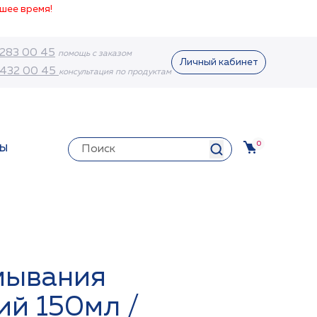
шее время!
 283 00 45
помощь с заказом
Личный кабинет
 432 00 45
консультация по продуктам
0
ТЫ
умывания
й 150мл /