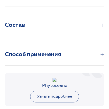
Маска с кремовой текстурой оказывает тройное
омолаживающее действие: разглаживает морщины,
Состав
укрепляет кожу и придает сияние. Аромат: жасмин,
цветок апельсина и сандал.
aqua (water) / eau, cetearyl alcohol, octyldodecanol,
sesamum indicum (sesame) seed oil, c10-18
Способ применения
triglycerides, kaolin, propanediol, behenyl alcohol,
bentonite, betaine, octyldodecyl myristate, glycerin,
caprylic/capric triglyceride, sodium stearoyl glutamate,
pentylene glycol, xanthan gum, cetearyl glucoside,
Нанести маску средним слоем на предварительно
parfum (fragrance), chlorphenesin,
очищенную кожу лица и шеи.
hydroxyacetophenone, sodium hyaluronate, citric acid,
Phytoceane
Оставить на 15 минут.
glyceryl laurate, tocopherol, crithmum maritimum
Смыть.
extract, jania rubens extract, helianthus annuus
Узнать подробнее
(sunflower) seed oil, undaria pinnatifida extract.