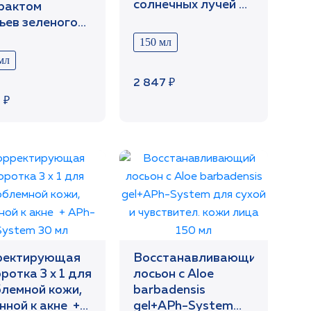
солнечных лучей А
рактом
и В. SPF 30 150 мл
ьев зеленого
+APh-System
150 мл
удал макияжа
мл
 150 мл
2 847 ₽
 ₽
ректирующая
Восстанавливающий
ротка 3 х 1 для
лосьон c Aloe
лемной кожи,
barbadensis
нной к акне +
gel+APh-System