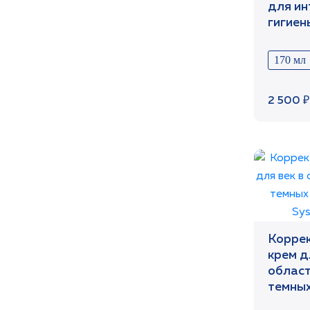
для ин
гигие
репро
возрас
170 мл
170 мл
2 500 ₽
Корре
крем д
област
темных
APh-Sy