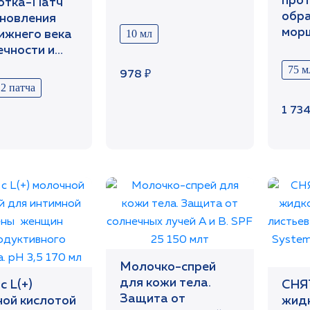
прот
отка-Патч
обр
новления
мор
10 мл
ижнего века
неро
ечности и
кожи
 кругах,
75 м
978 ₽
+стикер
 2 патча
1 734
Молочко-спрей
для кожи тела.
с L(+)
СНЯ
Защита от
ой кислотой
жидк