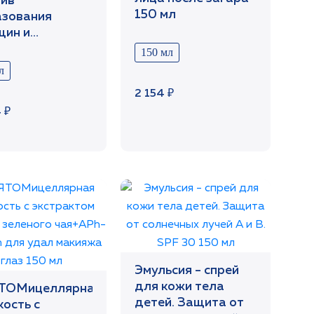
ив
150 мл
азования
щин и
вного тона
150 мл
 рук 75 мл
л
2 154 ₽
 ₽
Эмульсия - спрей
для кожи тела
ТОМицеллярная
детей. Защита от
ость с