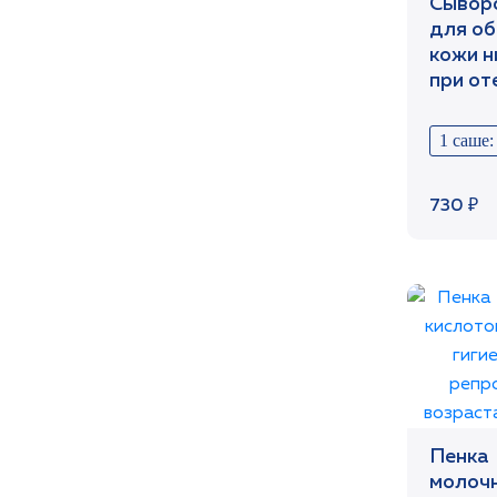
Сывор
для об
кожи н
при от
темных
корекс
1 саше:
+саше
730 ₽
Пенка 
молочн