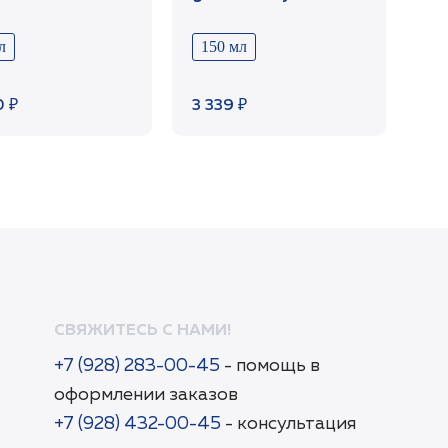
System 30 мл
для сухой и
чувствител. кожи
л
150 мл
лица 150 мл
0 ₽
3 339 ₽
СВЯЖИТЕСЬ С НАМИ!
+7 (928) 283-00-45
- помощь в
оформлении заказов
+7 (928) 432-00-45
- консультация