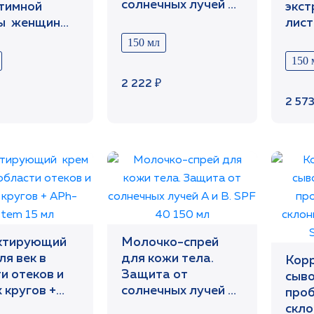
солнечных лучей А
тимной
экст
и В. SPF 25 150 млт
ны женщин
лист
дуктивного
чая
150 мл
та. рН 3,5
для 
150 
глаз
2 222 ₽
2 573
ктирующий
Молочко-спрей
ля век в
для кожи тела.
Кор
и отеков и
Защита от
сыво
 кругов +
солнечных лучей А
проб
stem 15 мл
и В. SPF 40 150 мл
скло