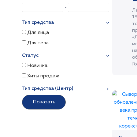
Л
1
Тип средства
т
п
Для лица
«
Для тела
м
н
Статус
о
Го
Новинка
Хиты продаж
Тип средства (Центр)