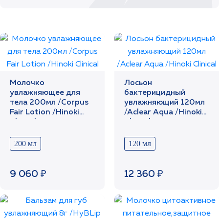
Молочко
Лосьон
увлажняющее для
бактерицидный
тела 200мл /Corpus
увлажняющий 120мл
Fair Lotion /Hinoki
/Aclear Aqua /Hinoki
Clinical
Clinical
200 мл
120 мл
9 060 ₽
12 360 ₽