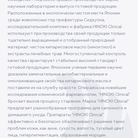
научные лаборатории и выпуск готовой продукции.
Расположенные в экологически чистом месте Японии
среди живописных гор префектуры Сидзуока,
исследовательский комплекс и фабрика HINOKI Clinical
используют при производстве своей продукции только
тщательно выращенный и отобранный природный
материал: чистое кипарисовое масло (хиноктиол) и
экстракты лечебных трав. Многоступенчатый контроль
качества гарантирует стабильно высокий стандарт
готовой продукции. Японские ученые первыми научно
доказали замечательные антибактериальные и
омолаживающие свойства кипарисового масла и
поставили их на службу красоте. Опираясь на новейшие
исследования клинической фармакологии, "HINOKI Clinical"
бросает вызов процессу старения. Марка "HINOKI Clinical"
предлагает разнообразные программы для салонного и
домашнего ухода. Препараты "HINOKI Clinical"
эффективно и безопасно обеспечивают решение таких
проблем кожи, как акне, сухость, вялость, тусклый цвет
лица, гиперпигментация, образование морщин.