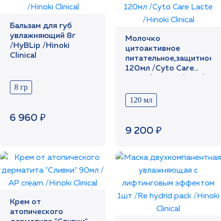
Бальзам для губ
увлажняющий 8г
Молочко
/HyBLip /Hinoki
цитоактивное
Clinical
питательное,защитное
120мл /Cyto Care
Lacte /Hinoki Clinical
8 гр
120 мл
6 960 ₽
9 200 ₽
Крем от
атопического