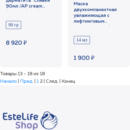
дерматита "Сливки"
Маска
90мл /АР cream
двухкомпанентная
/Hinoki Clinical
увлажняющая с
лифтинговым
90 гр
эффектом 1шт /Re
hydrid pack /Hinoki
Clinical
14 мл
8 920 ₽
1 900 ₽
Товары 13 - 18 из 18
Начало
|
Пред.
|
1
2
| След. | Конец