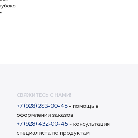
лубоко
лубоко
Е
Е
СВЯЖИТЕСЬ С НАМИ!
+7 (928) 283-00-45
- помощь в
оформлении заказов
+7 (928) 432-00-45
- консультация
специалиста по продуктам