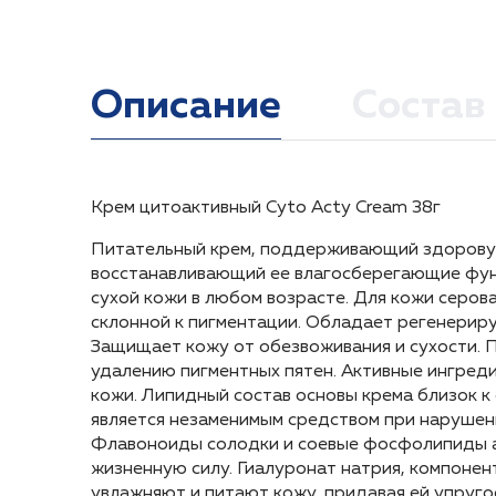
Описание
Состав
Крем цитоактивный Cyto Acty Cream 38г
АКТИВНЫЕ ИНГРЕДИЕНТЫ: Хиноктиол, витамин 
1. В домашнем уходе — используется после оч
Крем цитоактивный Cyto Acty Cream 38г
глицирретинат, флавоноиды солодки, фосфол
увлажнения кожи лосьоном и нанесения питате
Питательный крем, поддерживающий здорову
Питательный крем, поддерживающий здорову
лёгкими вбивающими движениями.
восстанавливающий ее влагосберегающие функ
восстанавливающий ее влагосберегающие функ
сухой кожи в любом возрасте. Для кожи серов
сухой кожи в любом возрасте. Для кожи серов
2. В кабинете косметолога — используется в х
склонной к пигментации. Обладает регенерир
склонной к пигментации. Обладает регенерир
крема-маски. При использовании в качестве кр
Защищает кожу от обезвоживания и сухости.
Защищает кожу от обезвоживания и сухости.
разглаживающими движениями, распределять по
удалению пигментных пятен. Активные ингред
удалению пигментных пятен. Активные ингред
Остатки крема вбить в кожу.
кожи. Липидный состав основы крема близок к
кожи. Липидный состав основы крема близок к
является незаменимым средством при нарушени
является незаменимым средством при нарушени
Флавоноиды солодки и соевые фосфолипиды 
Флавоноиды солодки и соевые фосфолипиды 
жизненную силу. Гиалуронат натрия, компоне
жизненную силу. Гиалуронат натрия, компоне
увлажняют и питают кожу, придавая ей упруго
увлажняют и питают кожу, придавая ей упруго