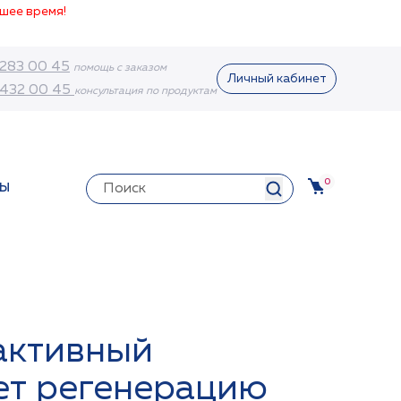
шее время!
 283 00 45
помощь с заказом
Личный кабинет
 432 00 45
консультация по продуктам
0
ТЫ
активный
ет регенерацию