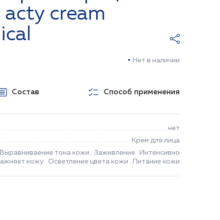
 acty cream
ical
Нет в наличии
Состав
Способ применения
нет
Крем для лица
Выравниваение тона кожи . Заживление . Интенсивно
ажняет кожу . Осветление цвета кожи . Питание кожи
НЕТ В НАЛИЧИИ