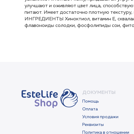
улучшают и оживляют цвет лица, способствую
улучшают и оживляют цвет лица, способствую
питают. Имеет достаточно плотную текстуру,
питают. Имеет достаточно плотную текстуру,
ИНГРЕДИЕНТЫ Хиноктиол, витамин Е, сквалан,
ИНГРЕДИЕНТЫ Хиноктиол, витамин Е, сквалан,
флавоноиды солодки, фосфолипиды сои, фито
флавоноиды солодки, фосфолипиды сои, фито
ДОКУМЕНТЫ
Помощь
Оплата
Условия продажи
Реквизиты
Политика в отношении