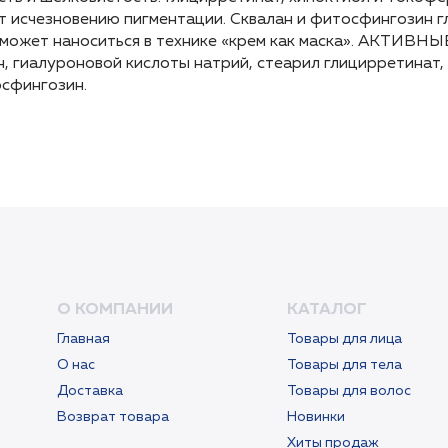
т исчезновению пигментации. Сквалан и фитосфингозин г
т исчезновению пигментации. Сквалан и фитосфингозин г
 может наноситься в технике «крем как маска». АКТИВНЫ
 может наноситься в технике «крем как маска». АКТИВНЫ
 гиалуроновой кислоты натрий, стеарил глицирретинат,
 гиалуроновой кислоты натрий, стеарил глицирретинат,
сфингозин.
сфингозин.
О КОМПАНИИ
КАТАЛОГ
Главная
Товары для лица
О нас
Товары для тела
Доставка
Товары для волос
Возврат товара
Новинки
Хиты продаж