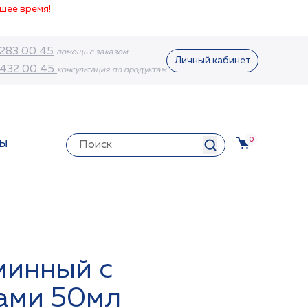
шее время!
 283 00 45
помощь с заказом
Личный кабинет
 432 00 45
консультация по продуктам
0
ТЫ
минный с
ами 50мл