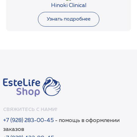
спрей можно использовать в любом положении.
Hinoki Clinical
расстояния 20 см и легко втирать в кожу. Можно
АКТИВНЫЕ ИНГРЕДИЕНТЫ Хиноктиол,
использовать для кожи лица и тела.
аллантоин.
Узнать подробнее
СВЯЖИТЕСЬ С НАМИ!
+7 (928) 283-00-45
- помощь в оформлении
заказов