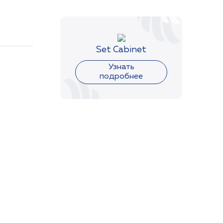
Set Cabinet
Узнать
Asiatica
подробнее
 Extract,
iqua
ficinalis
ывающими