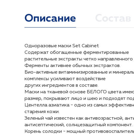
Описание
Состав
Одноразовые маски Set Cabinet
Состав: Aqua,Panthenol, Glycerin, Polysorbat 20,
Аккуратно извлечь тканевую маску с пропитко
Одноразовые маски Set Cabinet
Содержат обогащенные ферментированные
Extract, Parfum, Carrageenan, Cellulose Gum, Camel
на предварительно очищенную кожу лица и ше
Содержат обогащенные ферментированные
растительные экстракты четко направленного 
Polygonum Cuspidatum Root Extract, Scutellaria 
растительные экстракты четко направленного 
Ферменты активнее обычных экстрактов.
Gum, Sucrose, Glyceryl laurate, Disodium EDTA, Ch
Снять маску через 20 минут, распределить о
Ферменты активнее обычных экстрактов.
Био-активные витаминизированные и минерал
(Rosemary) Leaf Extract, Hexyl Cinnamal,Linalool
движениями.
Био-активные витаминизированные и минерал
комплексы усиливают воздействие
комплексы усиливают воздействие
других ингредиентов в составе.
Рекомендуется применять курсами 7-10 дней 1 
других ингредиентов в составе.
Маски на тканевой основе БЕЛОГО цвета име
Маски на тканевой основе БЕЛОГО цвета име
размер, покрывают лицо и шею и подходят по
размер, покрывают лицо и шею и подходят по
Центелла азиатика − одно из самых эффектив
Центелла азиатика − одно из самых эффектив
старения кожи.
старения кожи.
Зеленый чай известен как антивозрастной, ан
Зеленый чай известен как антивозрастной, ан
антисептический, солнцезащитный компонент.
антисептический, солнцезащитный компонент.
Корень солодки − мощный противовоспалител
Корень солодки − мощный противовоспалител