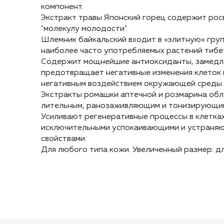
компонент.
компонент.
Экстракт травы Японский горец содержит рос
Экстракт травы Японский горец содержит рос
"молекулу молодости".
"молекулу молодости".
Шлемник байкальский входит в «элитную» гру
Шлемник байкальский входит в «элитную» гру
наиболее часто употребляемых растений тибе
наиболее часто употребляемых растений тибе
Содержит мощнейшие антиоксиданты, замедля
Содержит мощнейшие антиоксиданты, замедля
предотвращает негативные изменения клеток 
предотвращает негативные изменения клеток 
негативным воздействием окружающей среды.
негативным воздействием окружающей среды.
Экстракты ромашки аптечной и розмарина об
Экстракты ромашки аптечной и розмарина об
лительным, ранозаживляющим и тонизирующим
лительным, ранозаживляющим и тонизирующим
Усиливают регенеративные процессы в клетка
Усиливают регенеративные процессы в клетка
исключительными успокаивающими и устраня
исключительными успокаивающими и устраня
свойствами.
свойствами.
Для любого типа кожи. Увеличенный размер: дл
Для любого типа кожи. Увеличенный размер: дл