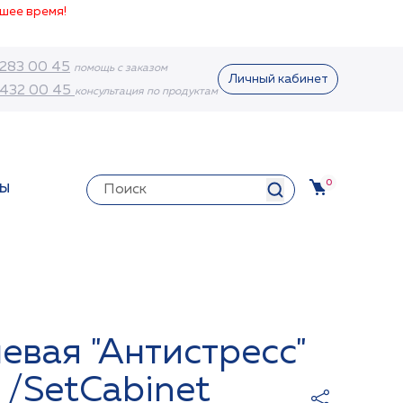
шее время!
 283 00 45
помощь с заказом
Личный кабинет
 432 00 45
консультация по продуктам
0
ТЫ
евая "Антистресс"
т /SetCabinet