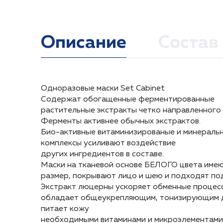
Описание
Состав
Одноразовые маски Set Cabinet
Активные компоненты:
Аккуратно извлечь тканевую маску с пропитк
Одноразовые маски Set Cabinet
Содержат обогащенные ферментированные
– Экстракт люцерны
лица и шеи. Необходимо максимальное соприко
Содержат обогащенные ферментированные
растительные экстракты четко направленного 
– Протеины Люпина
остатки действующего состава по коже лица 
растительные экстракты четко направленного 
Ферменты активнее обычных экстрактов.
– Экстракт красных водорослей
курсами 7-10 дней 1 раз в день.
Ферменты активнее обычных экстрактов.
Био-активные витаминизированые и минераль
Био-активные витаминизированые и минераль
комплексы усиливают воздействие
Состав: Deionized water, Medicago sativa (Alfalf
комплексы усиливают воздействие
других ингредиентов в составе.
Phenoxyethanol, Aloe Barbadensis leaf gel, Glycer
других ингредиентов в составе.
Маски на тканевой основе БЕЛОГО цвета име
Sodium hyaluronate, Sodium Anisate, Sodium Lev
Маски на тканевой основе БЕЛОГО цвета име
размер, покрывают лицо и шею и подходят по
размер, покрывают лицо и шею и подходят по
Экстракт люцерны ускоряет обменные процесс
Экстракт люцерны ускоряет обменные процесс
обладает общеукрепляющим, тонизирующим д
обладает общеукрепляющим, тонизирующим д
питает кожу
питает кожу
необходимыми витаминами и микроэлементами
необходимыми витаминами и микроэлементами