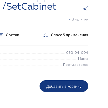
т /SetCabinet
В наличии
Состав
Способ применения
GSG-04-004
Маска
Против отеков
Добавить в корзину