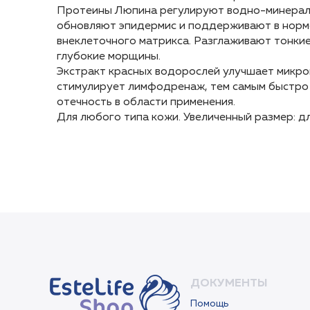
Протеины Люпина регулируют водно-минерал
Протеины Люпина регулируют водно-минерал
обновляют эпидермис и поддерживают в норм
обновляют эпидермис и поддерживают в норм
внеклеточного матрикса. Разглаживают тонки
внеклеточного матрикса. Разглаживают тонки
глубокие морщины.
глубокие морщины.
Экстракт красных водорослей улучшает микр
Экстракт красных водорослей улучшает микр
стимулирует лимфодренаж, тем самым быстро
стимулирует лимфодренаж, тем самым быстро
отечность в области применения.
отечность в области применения.
Для любого типа кожи. Увеличенный размер: дл
Для любого типа кожи. Увеличенный размер: дл
ДОКУМЕНТЫ
Помощь