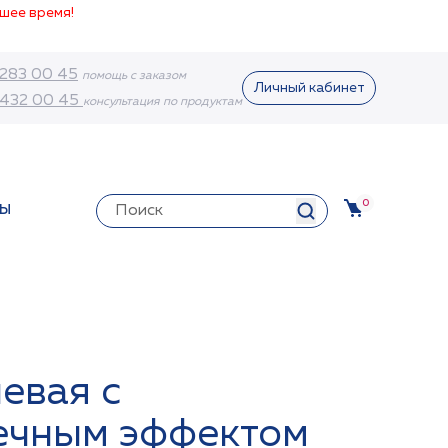
шее время!
 283 00 45
помощь с заказом
Личный кабинет
 432 00 45
консультация по продуктам
0
ТЫ
евая с
ечным эффектом