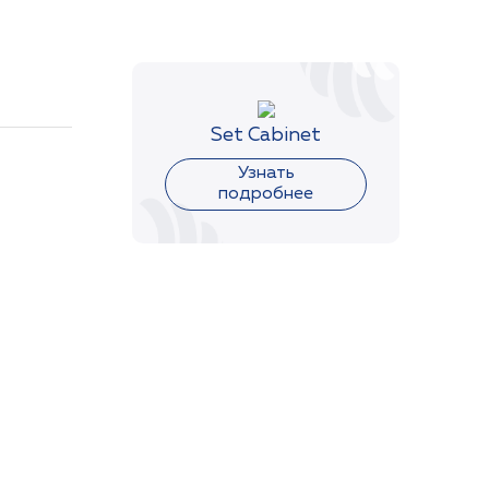
Set Cabinet
Узнать
кожу
подробнее
лить
енять
 Sucrose,