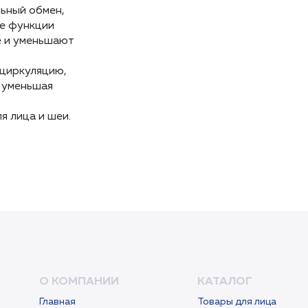
ьный обмен,
ьный обмен,
е функции
е функции
е и уменьшают
е и уменьшают
оциркуляцию,
оциркуляцию,
 уменьшая
 уменьшая
я лица и шеи.
я лица и шеи.
О КОМПАНИИ
КАТАЛОГ
Главная
Товары для лица