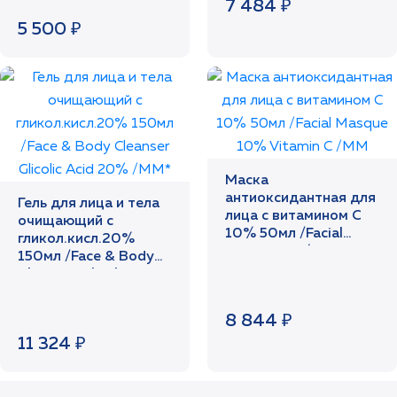
7 484 ₽
5 500 ₽
Маска
антиоксидантная для
Гель для лица и тела
лица с витамином С
очищающий с
10% 50мл /Facial
гликол.кисл.20%
Masque 10% Vitamin
150мл /Face & Body
C /MM
Cleanser Glicolic Acid
20% /MM*
8 844 ₽
11 324 ₽