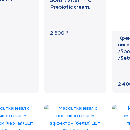
50мл /Vitamin C
Prebiotic cream
/SetCabinet
2 800 ₽
Крем
пигм
/Spo
/Set
2 40