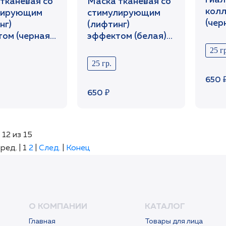
гиал
тканевая со
Маска тканевая со
колл
лирующим
стимулирующим
(чер
нг)
(лифтинг)
/Set
ом (черная)
эффектом (белая)
etCabinet
1шт /SetCabinet
25 гр
25 гр.
650 
650 ₽
 12 из 15
ред. |
1
2
|
След.
|
Конец
О КОМПАНИИ
КАТАЛОГ
Главная
Товары для лица