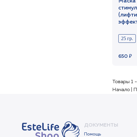
Маска 
стиму
(лифти
эффект
1шт /S
25 гр.
650 ₽
Товары 1 -
Начало | П
ДОКУМЕНТЫ
Помощь