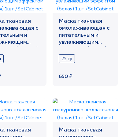
а тканевая
Маска тканевая
лаживающая с
омолаживающая с
тельным и
питательным и
ажняющим
увлажняющим
ктом (черная)
эффектом (белая)
/SetCabinet
1шт /SetCabinet
р
25 гр
₽
650 ₽
а тканевая
Маска тканевая