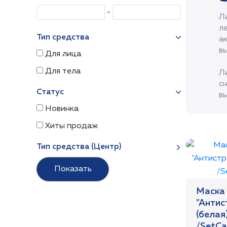
Л
л
Тип средства
а
в
Для лица
Для тела
Л
с
Статус
в
Новинка
Хиты продаж
Тип средства (Центр)
Маска 
"Антис
(белая
/SetCa