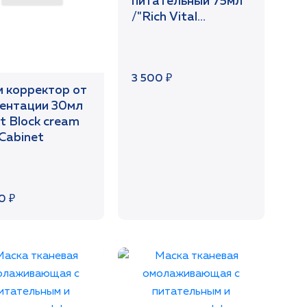
питательный 75мл
/"Rich Vital
Nutrition"/SetCabinet
3 500 ₽
 корректор от
ентации 30мл
t Block cream
Cabinet
0 ₽