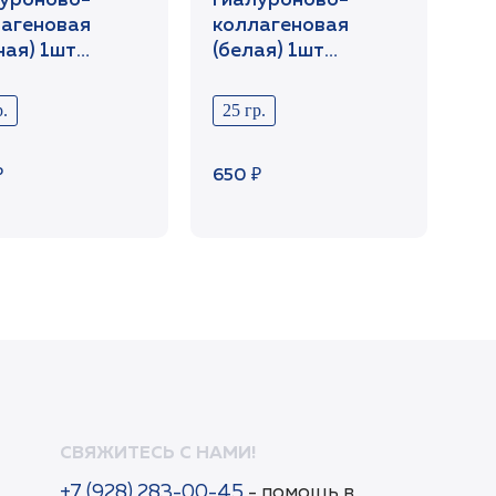
уроново-
гиалуроново-
агеновая
коллагеновая
ная) 1шт
(белая) 1шт
Cabinet
/SetCabinet
.
25 гр.
₽
650 ₽
СВЯЖИТЕСЬ С НАМИ!
+7 (928) 283-00-45
- помощь в