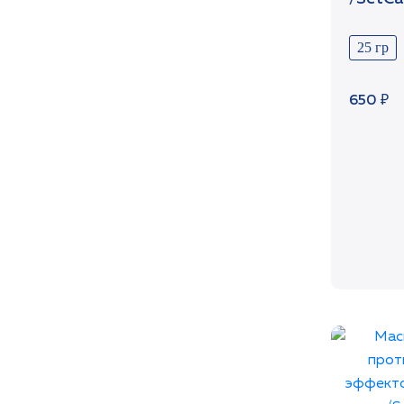
25 гр
650 ₽