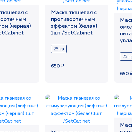
тканевая с
Маска тканевая с
воотечным
противоотечным
Маск
ом (черная)
эффектом (белая)
омо
etCabinet
1шт /SetCabinet
пита
увл
эффе
25 гр
1шт 
25 г
650 ₽
650 
Маск