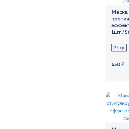
Маска 
проти
эффект
1шт /S
25 гр
650 ₽