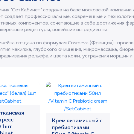
иния "СетКабинет" создана на базе московской компании 
ет создает профессиональные, современные и технологи
ктивных компонентов, сочетающие в себе достижения фар
ыверенные рецептуры, новейшие ингредиенты.
инейка создана по формулам Cosmeva (Франция)- произв
нятия макияжа, глубокого очищения, микромассажа, биоре
ыравнивания рельефа и цвета кожи, устранения морщин и 
тканевая
тресс"
Крем витаминный с
) 1шт
пребиотиками
binet